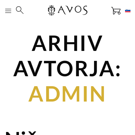
Skoči
na
vsebino
ARHIV
AVTORJA:
ADMIN