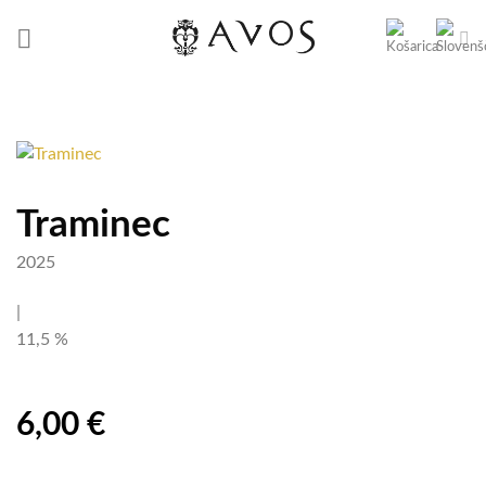
Skoči
na
vsebino
Traminec
2025
|
11,5 %
6,00
€