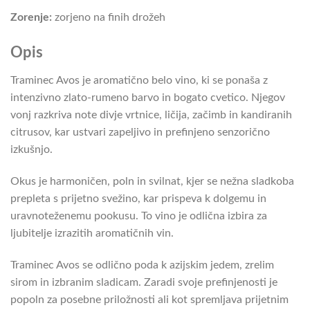
Zorenje:
zorjeno na finih drožeh
Opis
Traminec Avos je aromatično belo vino, ki se ponaša z
intenzivno zlato-rumeno barvo in bogato cvetico. Njegov
vonj razkriva note divje vrtnice, ličija, začimb in kandiranih
citrusov, kar ustvari zapeljivo in prefinjeno senzorično
izkušnjo.
Okus je harmoničen, poln in svilnat, kjer se nežna sladkoba
prepleta s prijetno svežino, kar prispeva k dolgemu in
uravnoteženemu pookusu. To vino je odlična izbira za
ljubitelje izrazitih aromatičnih vin.
Traminec Avos se odlično poda k azijskim jedem, zrelim
sirom in izbranim sladicam. Zaradi svoje prefinjenosti je
popoln za posebne priložnosti ali kot spremljava prijetnim