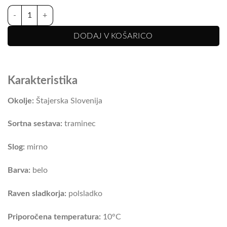
Traminec količina
DODAJ V KOŠARICO
Karakteristika
Okolje:
Štajerska Slovenija
Sortna sestava:
traminec
Slog:
mirno
Barva:
belo
Raven sladkorja:
polsladko
Priporočena temperatura:
10°C